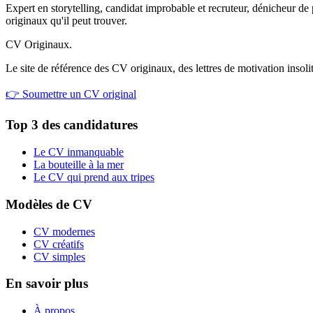
Expert en storytelling, candidat improbable et recruteur, dénicheur de
originaux qu'il peut trouver.
CV Originaux
.
Le site de référence des CV originaux, des lettres de motivation insolite
👉 Soumettre un CV original
Top 3 des candidatures
Le CV inmanquable
La bouteille à la mer
Le CV qui prend aux tripes
Modèles de CV
CV modernes
CV créatifs
CV simples
En savoir plus
À propos