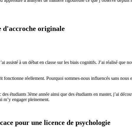
 d’apprendre à analyser de manière rigoureuse ce que j’observe depuis 
e d'accroche originale
s j’ai assisté à un débat en classe sur les biais cognitifs. J’ai réalisé q
t fonctionne réellement. Pourquoi sommes-nous influencés sans nous e
 des étudiants 3ème année ainsi que des étudiants en master, j’ai décou
hui m’y engager pleinement.
icace pour une licence de psychologie